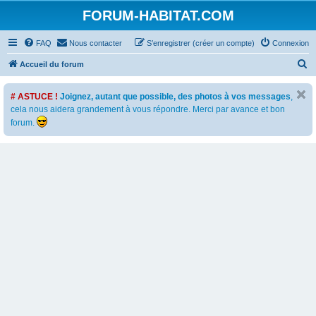
FORUM-HABITAT.COM
FAQ
Nous contacter
S’enregistrer (créer un compte)
Connexion
R
Accueil du forum
e
# ASTUCE !
Joignez, autant que possible, des photos à vos messages
,
c
cela nous aidera grandement à vous répondre. Merci par avance et bon
h
forum.
e
r
c
h
e
r