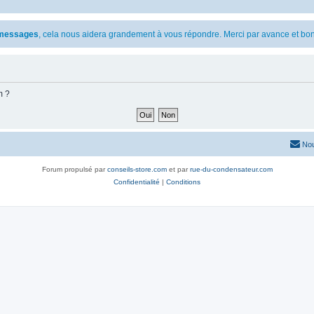
s messages
, cela nous aidera grandement à vous répondre. Merci par avance et bon
m ?
Nou
Forum propulsé par
conseils-store.com
et par
rue-du-condensateur.com
Confidentialité
|
Conditions