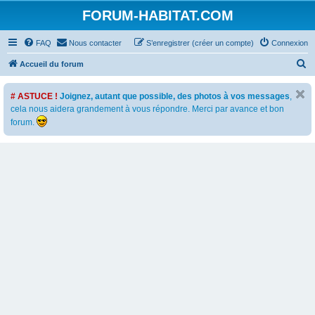
FORUM-HABITAT.COM
FAQ
Nous contacter
S’enregistrer (créer un compte)
Connexion
R
Accueil du forum
e
# ASTUCE !
Joignez, autant que possible, des photos à vos messages
,
c
cela nous aidera grandement à vous répondre. Merci par avance et bon
h
forum.
e
r
c
h
e
r