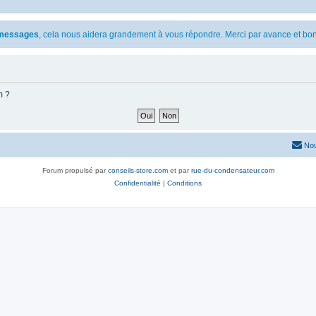
s messages
, cela nous aidera grandement à vous répondre. Merci par avance et bon
m ?
Nou
Forum propulsé par
conseils-store.com
et par
rue-du-condensateur.com
Confidentialité
|
Conditions