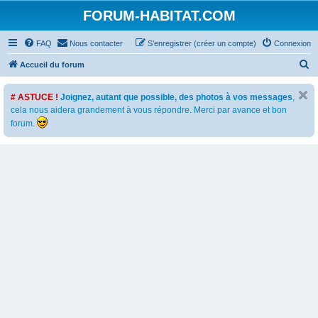
FORUM-HABITAT.COM
FAQ
Nous contacter
S’enregistrer (créer un compte)
Connexion
R
Accueil du forum
e
# ASTUCE !
Joignez, autant que possible, des photos à vos messages
,
c
cela nous aidera grandement à vous répondre. Merci par avance et bon
h
forum.
e
r
c
h
e
r