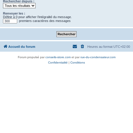
Rechercher depuis :
Renvoyer les :
Définir à 0 pour afficher l’intégralité du message.
premiers caractères des messages
Accueil du forum
Heures au format
UTC+02:00
Forum propulsé par
conseils-store.com
et par
rue-du-condensateur.com
Confidentialité
|
Conditions