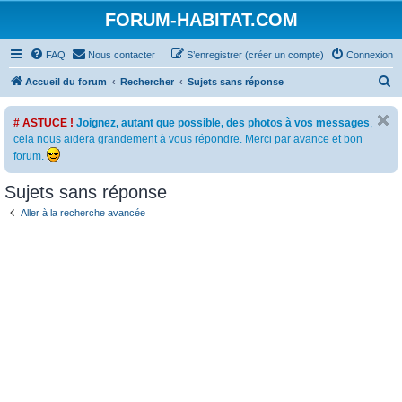
FORUM-HABITAT.COM
FAQ
Nous contacter
S’enregistrer (créer un compte)
Connexion
R
Accueil du forum
Rechercher
Sujets sans réponse
e
# ASTUCE !
Joignez, autant que possible, des photos à vos messages
,
c
cela nous aidera grandement à vous répondre. Merci par avance et bon
h
forum.
e
Sujets sans réponse
r
c
Aller à la recherche avancée
h
e
r