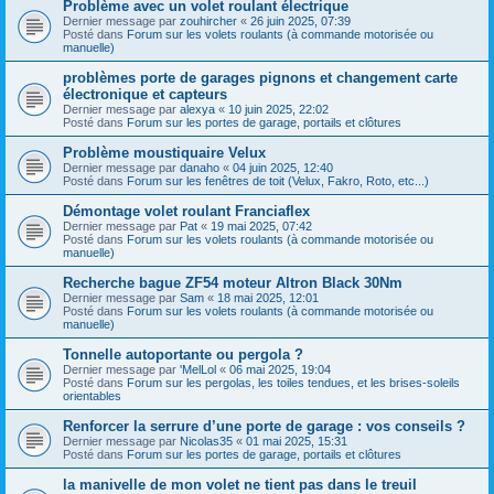
Problème avec un volet roulant électrique
Dernier message par
zouhircher
«
26 juin 2025, 07:39
Posté dans
Forum sur les volets roulants (à commande motorisée ou
manuelle)
problèmes porte de garages pignons et changement carte
électronique et capteurs
Dernier message par
alexya
«
10 juin 2025, 22:02
Posté dans
Forum sur les portes de garage, portails et clôtures
Problème moustiquaire Velux
Dernier message par
danaho
«
04 juin 2025, 12:40
Posté dans
Forum sur les fenêtres de toit (Velux, Fakro, Roto, etc...)
Démontage volet roulant Franciaflex
Dernier message par
Pat
«
19 mai 2025, 07:42
Posté dans
Forum sur les volets roulants (à commande motorisée ou
manuelle)
Recherche bague ZF54 moteur Altron Black 30Nm
Dernier message par
Sam
«
18 mai 2025, 12:01
Posté dans
Forum sur les volets roulants (à commande motorisée ou
manuelle)
Tonnelle autoportante ou pergola ?
Dernier message par
'MelLol
«
06 mai 2025, 19:04
Posté dans
Forum sur les pergolas, les toiles tendues, et les brises-soleils
orientables
Renforcer la serrure d’une porte de garage : vos conseils ?
Dernier message par
Nicolas35
«
01 mai 2025, 15:31
Posté dans
Forum sur les portes de garage, portails et clôtures
la manivelle de mon volet ne tient pas dans le treuil