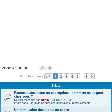
Rechercher
Recherche avancée
Page
1
sur
8
1
2
3
4
5
8
Suivante
190 résultats trouvés
…
Sujets
Pannes d'ascenseur en copropriété : comment ça se gère
chez vous ?
Dernier message par
admin
«
18 juin 2026, 23:27
Posté dans
Forum de discussions générales et remerciements
Uniformisation des stores en copro