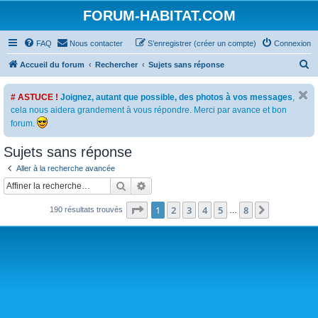
FORUM-HABITAT.COM
FAQ
Nous contacter
S’enregistrer (créer un compte)
Connexion
R
Accueil du forum
Rechercher
Sujets sans réponse
e
# ASTUCE !
Joignez, autant que possible, des photos à vos messages
,
c
cela nous aidera grandement à vous répondre. Merci par avance et bon
h
forum.
e
Sujets sans réponse
r
c
Aller à la recherche avancée
Rechercher
Recherche avancée
h
e
Page
1
sur
8
1
2
3
4
5
8
Suivante
190 résultats trouvés
…
r