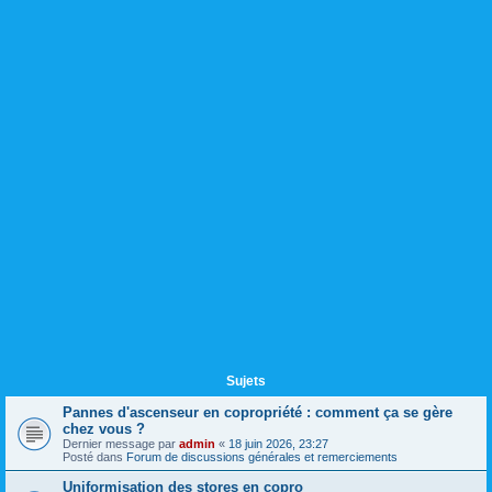
Sujets
Pannes d'ascenseur en copropriété : comment ça se gère
chez vous ?
Dernier message par
admin
«
18 juin 2026, 23:27
Posté dans
Forum de discussions générales et remerciements
Uniformisation des stores en copro