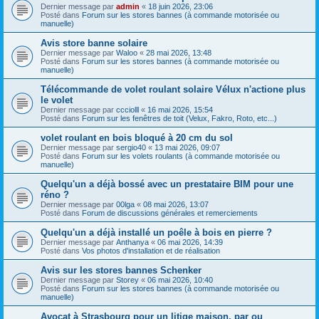
Dernier message par
admin
«
18 juin 2026, 23:06
Posté dans
Forum sur les stores bannes (à commande motorisée ou
manuelle)
Avis store banne solaire
Dernier message par
Waloo
«
28 mai 2026, 13:48
Posté dans
Forum sur les stores bannes (à commande motorisée ou
manuelle)
Télécommande de volet roulant solaire Vélux n'actione plus
le volet
Dernier message par
ccciolll
«
16 mai 2026, 15:54
Posté dans
Forum sur les fenêtres de toit (Velux, Fakro, Roto, etc...)
volet roulant en bois bloqué à 20 cm du sol
Dernier message par
sergio40
«
13 mai 2026, 09:07
Posté dans
Forum sur les volets roulants (à commande motorisée ou
manuelle)
Quelqu'un a déjà bossé avec un prestataire BIM pour une
réno ?
Dernier message par
00lga
«
08 mai 2026, 13:07
Posté dans
Forum de discussions générales et remerciements
Quelqu'un a déjà installé un poêle à bois en pierre ?
Dernier message par
Anthanya
«
06 mai 2026, 14:39
Posté dans
Vos photos d'installation et de réalisation
Avis sur les stores bannes Schenker
Dernier message par
Storey
«
06 mai 2026, 10:40
Posté dans
Forum sur les stores bannes (à commande motorisée ou
manuelle)
Avocat à Strasbourg pour un litige maison, par ou