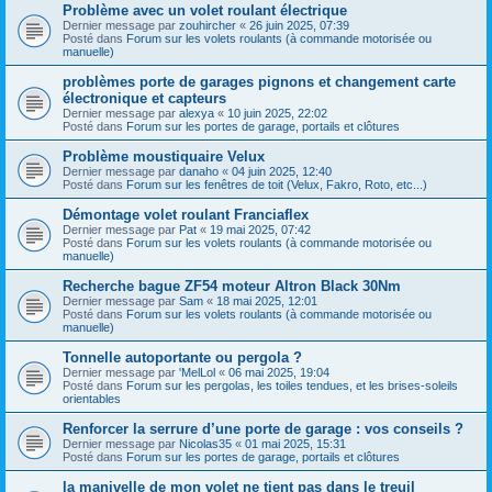
Problème avec un volet roulant électrique
Dernier message par
zouhircher
«
26 juin 2025, 07:39
Posté dans
Forum sur les volets roulants (à commande motorisée ou
manuelle)
problèmes porte de garages pignons et changement carte
électronique et capteurs
Dernier message par
alexya
«
10 juin 2025, 22:02
Posté dans
Forum sur les portes de garage, portails et clôtures
Problème moustiquaire Velux
Dernier message par
danaho
«
04 juin 2025, 12:40
Posté dans
Forum sur les fenêtres de toit (Velux, Fakro, Roto, etc...)
Démontage volet roulant Franciaflex
Dernier message par
Pat
«
19 mai 2025, 07:42
Posté dans
Forum sur les volets roulants (à commande motorisée ou
manuelle)
Recherche bague ZF54 moteur Altron Black 30Nm
Dernier message par
Sam
«
18 mai 2025, 12:01
Posté dans
Forum sur les volets roulants (à commande motorisée ou
manuelle)
Tonnelle autoportante ou pergola ?
Dernier message par
'MelLol
«
06 mai 2025, 19:04
Posté dans
Forum sur les pergolas, les toiles tendues, et les brises-soleils
orientables
Renforcer la serrure d’une porte de garage : vos conseils ?
Dernier message par
Nicolas35
«
01 mai 2025, 15:31
Posté dans
Forum sur les portes de garage, portails et clôtures
la manivelle de mon volet ne tient pas dans le treuil