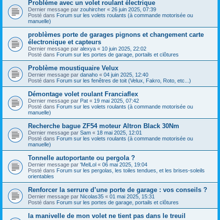
Problème avec un volet roulant électrique
Dernier message par
zouhircher
«
26 juin 2025, 07:39
Posté dans
Forum sur les volets roulants (à commande motorisée ou
manuelle)
problèmes porte de garages pignons et changement carte
électronique et capteurs
Dernier message par
alexya
«
10 juin 2025, 22:02
Posté dans
Forum sur les portes de garage, portails et clôtures
Problème moustiquaire Velux
Dernier message par
danaho
«
04 juin 2025, 12:40
Posté dans
Forum sur les fenêtres de toit (Velux, Fakro, Roto, etc...)
Démontage volet roulant Franciaflex
Dernier message par
Pat
«
19 mai 2025, 07:42
Posté dans
Forum sur les volets roulants (à commande motorisée ou
manuelle)
Recherche bague ZF54 moteur Altron Black 30Nm
Dernier message par
Sam
«
18 mai 2025, 12:01
Posté dans
Forum sur les volets roulants (à commande motorisée ou
manuelle)
Tonnelle autoportante ou pergola ?
Dernier message par
'MelLol
«
06 mai 2025, 19:04
Posté dans
Forum sur les pergolas, les toiles tendues, et les brises-soleils
orientables
Renforcer la serrure d’une porte de garage : vos conseils ?
Dernier message par
Nicolas35
«
01 mai 2025, 15:31
Posté dans
Forum sur les portes de garage, portails et clôtures
la manivelle de mon volet ne tient pas dans le treuil