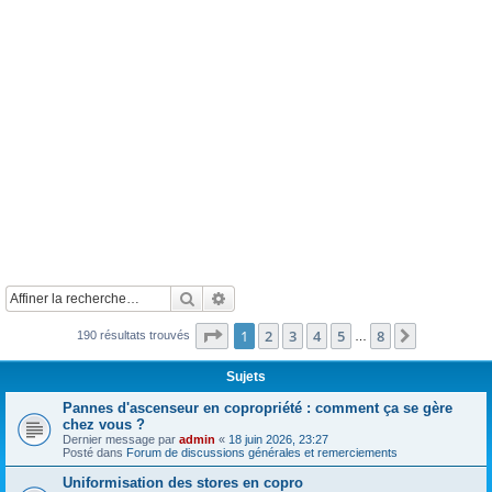
Rechercher
Recherche avancée
Page
1
sur
8
1
2
3
4
5
8
Suivante
190 résultats trouvés
…
Sujets
Pannes d'ascenseur en copropriété : comment ça se gère
chez vous ?
Dernier message par
admin
«
18 juin 2026, 23:27
Posté dans
Forum de discussions générales et remerciements
Uniformisation des stores en copro