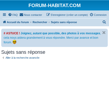
FORUM-HABITAT.COM
FAQ
Nous contacter
S’enregistrer (créer un compte)
Connexion
R
Accueil du forum
Rechercher
Sujets sans réponse
e
# ASTUCE !
Joignez, autant que possible, des photos à vos messages
,
c
cela nous aidera grandement à vous répondre. Merci par avance et bon
h
forum.
e
Sujets sans réponse
r
c
Aller à la recherche avancée
h
e
r