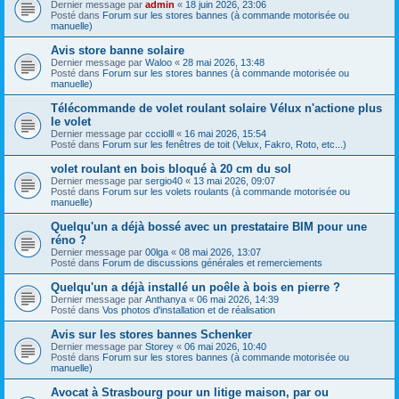
Dernier message par
admin
«
18 juin 2026, 23:06
Posté dans
Forum sur les stores bannes (à commande motorisée ou
manuelle)
Avis store banne solaire
Dernier message par
Waloo
«
28 mai 2026, 13:48
Posté dans
Forum sur les stores bannes (à commande motorisée ou
manuelle)
Télécommande de volet roulant solaire Vélux n'actione plus
le volet
Dernier message par
ccciolll
«
16 mai 2026, 15:54
Posté dans
Forum sur les fenêtres de toit (Velux, Fakro, Roto, etc...)
volet roulant en bois bloqué à 20 cm du sol
Dernier message par
sergio40
«
13 mai 2026, 09:07
Posté dans
Forum sur les volets roulants (à commande motorisée ou
manuelle)
Quelqu'un a déjà bossé avec un prestataire BIM pour une
réno ?
Dernier message par
00lga
«
08 mai 2026, 13:07
Posté dans
Forum de discussions générales et remerciements
Quelqu'un a déjà installé un poêle à bois en pierre ?
Dernier message par
Anthanya
«
06 mai 2026, 14:39
Posté dans
Vos photos d'installation et de réalisation
Avis sur les stores bannes Schenker
Dernier message par
Storey
«
06 mai 2026, 10:40
Posté dans
Forum sur les stores bannes (à commande motorisée ou
manuelle)
Avocat à Strasbourg pour un litige maison, par ou