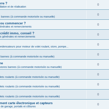
rre ?
0
lation et de réalisation
0
s bannes (à commande motorisée ou manuelle)
ar ou commencer ?
0
énérales et remerciements
crédit immo, conseil ?
0
s générales et remerciements
0
ndensateurs pour moteur de volet roulant, store, pompe...
0
s bannes (à commande motorisée ou manuelle)
ne
0
 stores bannes (à commande motorisée ou manuelle)
0
lets roulants (à commande motorisée ou manuelle)
0
lets roulants (à commande motorisée ou manuelle)
0
lets roulants (à commande motorisée ou manuelle)
ent carte électronique et capteurs
0
de garage, portails et clôtures