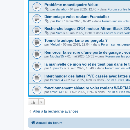
Problème moustiquaire Velux
par
danaho
»
04 juin 2025, 12:40
» dans
Forum sur les fe
Démontage volet roulant Franciaflex
par
Pat
»
19 mai 2025, 07:42
» dans
Forum sur les vole
Recherche bague ZF54 moteur Altron Black 30
par
Sam
»
18 mai 2025, 12:01
» dans
Forum sur les vol
Tonnelle autoportante ou pergola ?
par
'MelLol
»
06 mai 2025, 19:04
» dans
Forum sur les pergola
Renforcer la serrure d’une porte de garage : vo
par
Nicolas35
»
01 mai 2025, 15:31
» dans
Forum sur les por
la manivelle de mon volet ne tient pas dans le t
par
13pour12
»
06 avr. 2025, 10:49
» dans
Forum sur les vo
Interchanger des lattes PVC cassés avec latte
par
fredlan54
»
02 avr. 2025, 16:00
» dans
Forum sur les st
fonctionnement aléatoire volet roulant WAREM
par
emile1412
»
01 avr. 2025, 11:42
» dans
Forum sur les vo
Aller à la recherche avancée
Accueil du forum