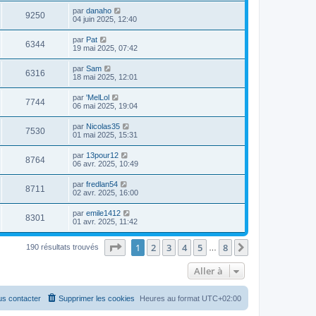
par
danaho
9250
04 juin 2025, 12:40
par
Pat
6344
19 mai 2025, 07:42
par
Sam
6316
18 mai 2025, 12:01
par
'MelLol
7744
06 mai 2025, 19:04
par
Nicolas35
7530
01 mai 2025, 15:31
par
13pour12
8764
06 avr. 2025, 10:49
par
fredlan54
8711
02 avr. 2025, 16:00
par
emile1412
8301
01 avr. 2025, 11:42
Page
1
sur
8
1
2
3
4
5
8
Suivante
190 résultats trouvés
…
Aller à
s contacter
Supprimer les cookies
Heures au format
UTC+02:00