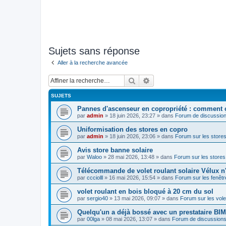
Sujets sans réponse
Aller à la recherche avancée
Rechercher
Recherche avancée
SUJETS
Pannes d'ascenseur en copropriété : comment 
par
admin
»
18 juin 2026, 23:27
» dans
Forum de discussion
Uniformisation des stores en copro
par
admin
»
18 juin 2026, 23:06
» dans
Forum sur les store
Avis store banne solaire
par
Waloo
»
28 mai 2026, 13:48
» dans
Forum sur les store
Télécommande de volet roulant solaire Vélux n'
par
ccciolll
»
16 mai 2026, 15:54
» dans
Forum sur les fenêtre
volet roulant en bois bloqué à 20 cm du sol
par
sergio40
»
13 mai 2026, 09:07
» dans
Forum sur les vol
Quelqu'un a déjà bossé avec un prestataire BI
par
00lga
»
08 mai 2026, 13:07
» dans
Forum de discussions