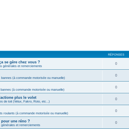
RÉPONSES
ça se gère chez vous ?
0
s générales et remerciements
0
s bannes (à commande motorisée ou manuelle)
0
s bannes (à commande motorisée ou manuelle)
actione plus le volet
0
s de toit (Velux, Fakro, Roto, etc...)
0
ets roulants (à commande motorisée ou manuelle)
M pour une réno ?
0
 générales et remerciements