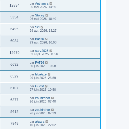
par
Anthanya
12834
06 mai 2026, 14:39
par
Storey
5354
06 mai 2026, 10:40
par
Sid
6495
29 avr. 2026, 13:27
par
Bastio
6034
29 avr. 2026, 10:08
par
sarv2025
12679
02 sept. 2025, 11:56
par
PAT56
6632
30 juin 2025, 10:58
par
lebaleze
6529
29 juin 2025, 23:59
par
Guest
6107
27 juin 2025, 10:50
par
zouhircher
6377
26 juin 2025, 07:40
par
zouhircher
5612
26 juin 2025, 07:39
par
alexya
7849
10 juin 2025, 22:02