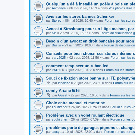
Quelqu'un a déjà installé un poêle à bois en pie
par
Anthanya
»
06 mai 2026, 14:39
» dans
Vos photos d'instal
Avis sur les stores bannes Schenker
par
Storey
»
06 mai 2026, 10:40
» dans
Forum sur les store
Avocat à Strasbourg pour un litige maison, p
par
Sid
»
29 avr. 2026, 13:27
» dans
Forum de discussions g
Besoin d'un avocat en droit bancaire pour mon 
par
Bastio
»
29 avr. 2026, 10:08
» dans
Forum de discussion
Conseils pour bien choisir ses stores intérieurs
par
sarv2025
»
02 sept. 2025, 11:56
» dans
Forum sur les co
comment remplacer un ruban led
par
PAT56
»
30 juin 2025, 10:58
» dans
Forum sur les store
Souci de fixation store banne sur ITE polystyrè
par
lebaleze
»
29 juin 2025, 23:59
» dans
Forum sur les
somfy Ariane 6/16
par
Guest
»
27 juin 2025, 10:50
» dans
Forum sur les vo
Choix entre manuel et motorisé
par
zouhircher
»
26 juin 2025, 07:40
» dans
Forum sur les vo
Problème avec un volet roulant électrique
par
zouhircher
»
26 juin 2025, 07:39
» dans
Forum sur les vo
problèmes porte de garages pignons et changem
par
alexya
»
10 juin 2025, 22:02
» dans
Forum sur les portes 