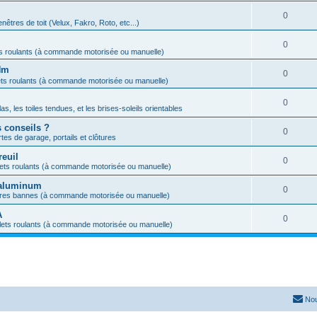
0
nêtres de toit (Velux, Fakro, Roto, etc...)
0
ts roulants (à commande motorisée ou manuelle)
Nm
0
ets roulants (à commande motorisée ou manuelle)
0
s, les toiles tendues, et les brises-soleils orientables
s conseils ?
0
tes de garage, portails et clôtures
reuil
0
lets roulants (à commande motorisée ou manuelle)
s aluminum
0
ores bannes (à commande motorisée ou manuelle)
A
0
lets roulants (à commande motorisée ou manuelle)
Nou