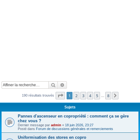
Rechercher
Recherche avancée
Page
1
sur
8
1
2
3
4
5
8
Suivante
190 résultats trouvés
…
Sujets
Pannes d'ascenseur en copropriété : comment ça se gère
chez vous ?
Dernier message par
admin
«
18 juin 2026, 23:27
Posté dans
Forum de discussions générales et remerciements
Uniformisation des stores en copro