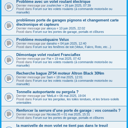
Problème avec un volet roulant électrique
Dernier message par
zouhircher
«
26 juin 2025, 07:39
Posté dans
Forum sur les volets roulants (à commande motorisée ou
manuelle)
problèmes porte de garages pignons et changement carte
électronique et capteurs
Dernier message par
alexya
«
10 juin 2025, 22:02
Posté dans
Forum sur les portes de garage, portails et clôtures
Problème moustiquaire Velux
Dernier message par
danaho
«
04 juin 2025, 12:40
Posté dans
Forum sur les fenêtres de toit (Velux, Fakro, Roto, etc...)
Démontage volet roulant Franciaflex
Dernier message par
Pat
«
19 mai 2025, 07:42
Posté dans
Forum sur les volets roulants (à commande motorisée ou
manuelle)
Recherche bague ZF54 moteur Altron Black 30Nm
Dernier message par
Sam
«
18 mai 2025, 12:01
Posté dans
Forum sur les volets roulants (à commande motorisée ou
manuelle)
Tonnelle autoportante ou pergola ?
Dernier message par
'MelLol
«
06 mai 2025, 19:04
Posté dans
Forum sur les pergolas, les toiles tendues, et les brises-soleils
orientables
Renforcer la serrure d’une porte de garage : vos conseils ?
Dernier message par
Nicolas35
«
01 mai 2025, 15:31
Posté dans
Forum sur les portes de garage, portails et clôtures
la manivelle de mon volet ne tient pas dans le treuil