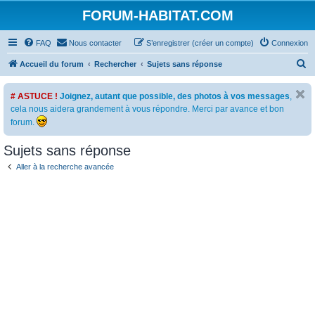
FORUM-HABITAT.COM
FAQ
Nous contacter
S’enregistrer (créer un compte)
Connexion
R
Accueil du forum
Rechercher
Sujets sans réponse
e
# ASTUCE !
Joignez, autant que possible, des photos à vos messages
,
c
cela nous aidera grandement à vous répondre. Merci par avance et bon
h
forum.
e
Sujets sans réponse
r
c
Aller à la recherche avancée
h
e
r