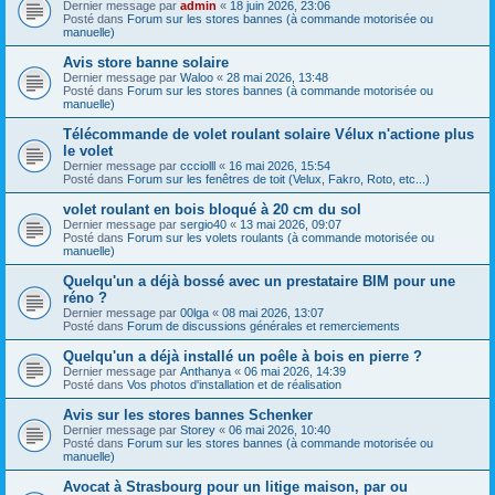
Dernier message par
admin
«
18 juin 2026, 23:06
Posté dans
Forum sur les stores bannes (à commande motorisée ou
manuelle)
Avis store banne solaire
Dernier message par
Waloo
«
28 mai 2026, 13:48
Posté dans
Forum sur les stores bannes (à commande motorisée ou
manuelle)
Télécommande de volet roulant solaire Vélux n'actione plus
le volet
Dernier message par
ccciolll
«
16 mai 2026, 15:54
Posté dans
Forum sur les fenêtres de toit (Velux, Fakro, Roto, etc...)
volet roulant en bois bloqué à 20 cm du sol
Dernier message par
sergio40
«
13 mai 2026, 09:07
Posté dans
Forum sur les volets roulants (à commande motorisée ou
manuelle)
Quelqu'un a déjà bossé avec un prestataire BIM pour une
réno ?
Dernier message par
00lga
«
08 mai 2026, 13:07
Posté dans
Forum de discussions générales et remerciements
Quelqu'un a déjà installé un poêle à bois en pierre ?
Dernier message par
Anthanya
«
06 mai 2026, 14:39
Posté dans
Vos photos d'installation et de réalisation
Avis sur les stores bannes Schenker
Dernier message par
Storey
«
06 mai 2026, 10:40
Posté dans
Forum sur les stores bannes (à commande motorisée ou
manuelle)
Avocat à Strasbourg pour un litige maison, par ou