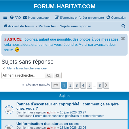
FORUM-HABITAT.COM
FAQ
Nous contacter
S’enregistrer (créer un compte)
Connexion
R
Accueil du forum
Rechercher
Sujets sans réponse
e
# ASTUCE !
Joignez, autant que possible, des photos à vos messages
,
c
cela nous aidera grandement à vous répondre. Merci par avance et bon
h
forum.
e
Sujets sans réponse
r
c
Aller à la recherche avancée
Rechercher
Recherche avancée
h
e
Page
1
sur
8
1
2
3
4
5
8
Suivante
190 résultats trouvés
…
r
Sujets
Pannes d'ascenseur en copropriété : comment ça se gère
chez vous ?
Dernier message par
admin
«
18 juin 2026, 23:27
Posté dans
Forum de discussions générales et remerciements
Uniformisation des stores en copro
Dernier message par
admin
«
18 juin 2026, 23:06