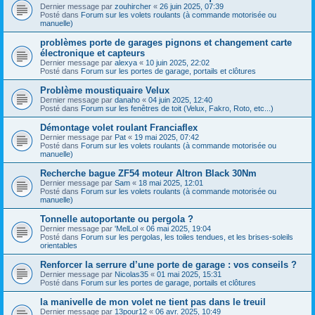
Dernier message par
zouhircher
«
26 juin 2025, 07:39
Posté dans
Forum sur les volets roulants (à commande motorisée ou
manuelle)
problèmes porte de garages pignons et changement carte
électronique et capteurs
Dernier message par
alexya
«
10 juin 2025, 22:02
Posté dans
Forum sur les portes de garage, portails et clôtures
Problème moustiquaire Velux
Dernier message par
danaho
«
04 juin 2025, 12:40
Posté dans
Forum sur les fenêtres de toit (Velux, Fakro, Roto, etc...)
Démontage volet roulant Franciaflex
Dernier message par
Pat
«
19 mai 2025, 07:42
Posté dans
Forum sur les volets roulants (à commande motorisée ou
manuelle)
Recherche bague ZF54 moteur Altron Black 30Nm
Dernier message par
Sam
«
18 mai 2025, 12:01
Posté dans
Forum sur les volets roulants (à commande motorisée ou
manuelle)
Tonnelle autoportante ou pergola ?
Dernier message par
'MelLol
«
06 mai 2025, 19:04
Posté dans
Forum sur les pergolas, les toiles tendues, et les brises-soleils
orientables
Renforcer la serrure d’une porte de garage : vos conseils ?
Dernier message par
Nicolas35
«
01 mai 2025, 15:31
Posté dans
Forum sur les portes de garage, portails et clôtures
la manivelle de mon volet ne tient pas dans le treuil
Dernier message par
13pour12
«
06 avr. 2025, 10:49