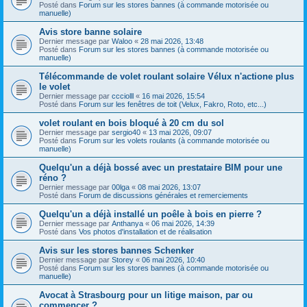
Posté dans
Forum sur les stores bannes (à commande motorisée ou
manuelle)
Avis store banne solaire
Dernier message par
Waloo
«
28 mai 2026, 13:48
Posté dans
Forum sur les stores bannes (à commande motorisée ou
manuelle)
Télécommande de volet roulant solaire Vélux n'actione plus
le volet
Dernier message par
ccciolll
«
16 mai 2026, 15:54
Posté dans
Forum sur les fenêtres de toit (Velux, Fakro, Roto, etc...)
volet roulant en bois bloqué à 20 cm du sol
Dernier message par
sergio40
«
13 mai 2026, 09:07
Posté dans
Forum sur les volets roulants (à commande motorisée ou
manuelle)
Quelqu'un a déjà bossé avec un prestataire BIM pour une
réno ?
Dernier message par
00lga
«
08 mai 2026, 13:07
Posté dans
Forum de discussions générales et remerciements
Quelqu'un a déjà installé un poêle à bois en pierre ?
Dernier message par
Anthanya
«
06 mai 2026, 14:39
Posté dans
Vos photos d'installation et de réalisation
Avis sur les stores bannes Schenker
Dernier message par
Storey
«
06 mai 2026, 10:40
Posté dans
Forum sur les stores bannes (à commande motorisée ou
manuelle)
Avocat à Strasbourg pour un litige maison, par ou
commencer ?