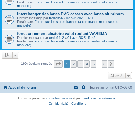
Posté dans
Forum sur les volets roulants (à commande motorisée ou
manuelle)
Interchanger des lattes PVC cassés avec lattes aluminum
Dernier message par
fredlan54
«
02 avr. 2025, 16:00
Posté dans
Forum sur les stores bannes (à commande motorisée ou
manuelle)
fonctionnement aléatoire volet roulant WAREMA
Dernier message par
emile1412
«
01 avr. 2025, 11:42
Posté dans
Forum sur les volets roulants (à commande motorisée ou
manuelle)
Page
1
sur
8
1
2
3
4
5
8
Suivante
190 résultats trouvés
…
Aller à
Accueil du forum
Heures au format
UTC+02:00
Forum propulsé par
conseils-store.com
et par
rue-du-condensateur.com
Confidentialité
|
Conditions