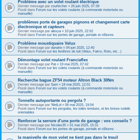
Problème avec un volet roulant électrique
Dernier message par
zouhircher
«
26 juin 2025, 07:39
Posté dans
Forum sur les volets roulants (à commande motorisée ou
manuelle)
problèmes porte de garages pignons et changement carte
électronique et capteurs
Dernier message par
alexya
«
10 juin 2025, 22:02
Posté dans
Forum sur les portes de garage, portails et clôtures
Problème moustiquaire Velux
Dernier message par
danaho
«
04 juin 2025, 12:40
Posté dans
Forum sur les fenêtres de toit (Velux, Fakro, Roto, etc...)
Démontage volet roulant Franciaflex
Dernier message par
Pat
«
19 mai 2025, 07:42
Posté dans
Forum sur les volets roulants (à commande motorisée ou
manuelle)
Recherche bague ZF54 moteur Altron Black 30Nm
Dernier message par
Sam
«
18 mai 2025, 12:01
Posté dans
Forum sur les volets roulants (à commande motorisée ou
manuelle)
Tonnelle autoportante ou pergola ?
Dernier message par
'MelLol
«
06 mai 2025, 19:04
Posté dans
Forum sur les pergolas, les toiles tendues, et les brises-soleils
orientables
Renforcer la serrure d’une porte de garage : vos conseils ?
Dernier message par
Nicolas35
«
01 mai 2025, 15:31
Posté dans
Forum sur les portes de garage, portails et clôtures
la manivelle de mon volet ne tient pas dans le treuil