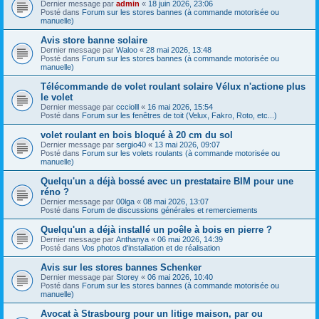
Dernier message par
admin
«
18 juin 2026, 23:06
Posté dans
Forum sur les stores bannes (à commande motorisée ou
manuelle)
Avis store banne solaire
Dernier message par
Waloo
«
28 mai 2026, 13:48
Posté dans
Forum sur les stores bannes (à commande motorisée ou
manuelle)
Télécommande de volet roulant solaire Vélux n'actione plus
le volet
Dernier message par
ccciolll
«
16 mai 2026, 15:54
Posté dans
Forum sur les fenêtres de toit (Velux, Fakro, Roto, etc...)
volet roulant en bois bloqué à 20 cm du sol
Dernier message par
sergio40
«
13 mai 2026, 09:07
Posté dans
Forum sur les volets roulants (à commande motorisée ou
manuelle)
Quelqu'un a déjà bossé avec un prestataire BIM pour une
réno ?
Dernier message par
00lga
«
08 mai 2026, 13:07
Posté dans
Forum de discussions générales et remerciements
Quelqu'un a déjà installé un poêle à bois en pierre ?
Dernier message par
Anthanya
«
06 mai 2026, 14:39
Posté dans
Vos photos d'installation et de réalisation
Avis sur les stores bannes Schenker
Dernier message par
Storey
«
06 mai 2026, 10:40
Posté dans
Forum sur les stores bannes (à commande motorisée ou
manuelle)
Avocat à Strasbourg pour un litige maison, par ou