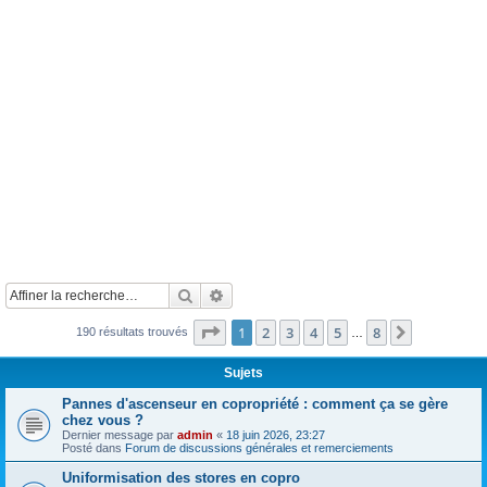
Rechercher
Recherche avancée
Page
1
sur
8
1
2
3
4
5
8
Suivante
190 résultats trouvés
…
Sujets
Pannes d'ascenseur en copropriété : comment ça se gère
chez vous ?
Dernier message par
admin
«
18 juin 2026, 23:27
Posté dans
Forum de discussions générales et remerciements
Uniformisation des stores en copro