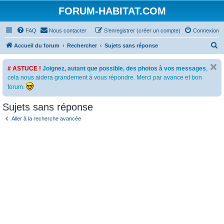
FORUM-HABITAT.COM
FAQ
Nous contacter
S’enregistrer (créer un compte)
Connexion
R
Accueil du forum
Rechercher
Sujets sans réponse
e
# ASTUCE !
Joignez, autant que possible, des photos à vos messages
,
c
cela nous aidera grandement à vous répondre. Merci par avance et bon
h
forum.
e
Sujets sans réponse
r
c
Aller à la recherche avancée
h
e
r