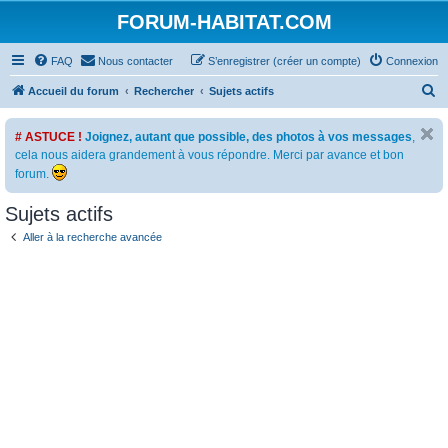
FORUM-HABITAT.COM
FAQ
Nous contacter
S’enregistrer (créer un compte)
Connexion
R
Accueil du forum
Rechercher
Sujets actifs
e
# ASTUCE !
Joignez, autant que possible, des photos à vos messages
,
c
cela nous aidera grandement à vous répondre. Merci par avance et bon
h
forum.
e
Sujets actifs
r
c
Aller à la recherche avancée
h
e
r