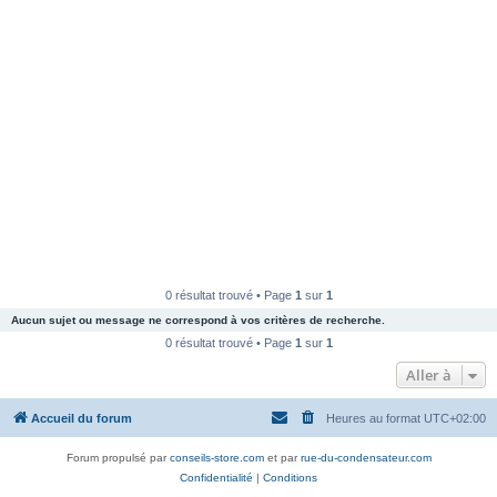
0 résultat trouvé • Page
1
sur
1
Aucun sujet ou message ne correspond à vos critères de recherche.
0 résultat trouvé • Page
1
sur
1
Aller à
Accueil du forum
Heures au format
UTC+02:00
Forum propulsé par
conseils-store.com
et par
rue-du-condensateur.com
Confidentialité
|
Conditions