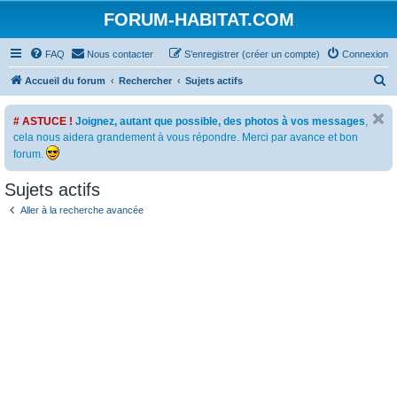
FORUM-HABITAT.COM
FAQ
Nous contacter
S’enregistrer (créer un compte)
Connexion
R
Accueil du forum
Rechercher
Sujets actifs
e
# ASTUCE !
Joignez, autant que possible, des photos à vos messages
,
c
cela nous aidera grandement à vous répondre. Merci par avance et bon
h
forum.
e
Sujets actifs
r
c
Aller à la recherche avancée
h
e
r