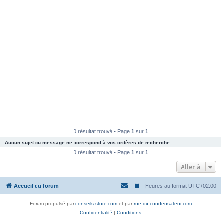
0 résultat trouvé • Page
1
sur
1
Aucun sujet ou message ne correspond à vos critères de recherche.
0 résultat trouvé • Page
1
sur
1
Aller à
Accueil du forum
Heures au format
UTC+02:00
Forum propulsé par
conseils-store.com
et par
rue-du-condensateur.com
Confidentialité
|
Conditions