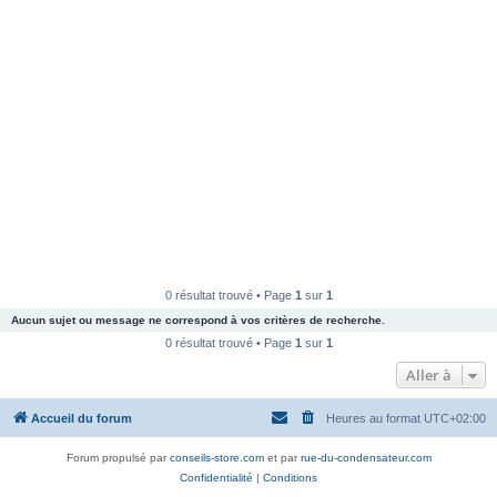
0 résultat trouvé • Page
1
sur
1
Aucun sujet ou message ne correspond à vos critères de recherche.
0 résultat trouvé • Page
1
sur
1
Aller à
Accueil du forum
Heures au format
UTC+02:00
Forum propulsé par
conseils-store.com
et par
rue-du-condensateur.com
Confidentialité
|
Conditions