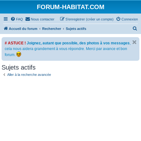
FORUM-HABITAT.COM
FAQ
Nous contacter
S’enregistrer (créer un compte)
Connexion
R
Accueil du forum
Rechercher
Sujets actifs
e
# ASTUCE !
Joignez, autant que possible, des photos à vos messages
,
c
cela nous aidera grandement à vous répondre. Merci par avance et bon
h
forum.
e
Sujets actifs
r
c
Aller à la recherche avancée
h
e
r