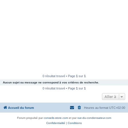
0 résultat trouvé • Page
1
sur
1
Aucun sujet ou message ne correspond à vos critères de recherche.
0 résultat trouvé • Page
1
sur
1
Aller à
Accueil du forum
Heures au format
UTC+02:00
Forum propulsé par
conseils-store.com
et par
rue-du-condensateur.com
Confidentialité
|
Conditions