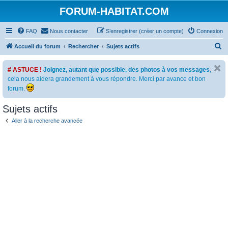
FORUM-HABITAT.COM
FAQ
Nous contacter
S’enregistrer (créer un compte)
Connexion
R
Accueil du forum
Rechercher
Sujets actifs
e
# ASTUCE !
Joignez, autant que possible, des photos à vos messages
,
c
cela nous aidera grandement à vous répondre. Merci par avance et bon
h
forum.
e
Sujets actifs
r
c
Aller à la recherche avancée
h
e
r