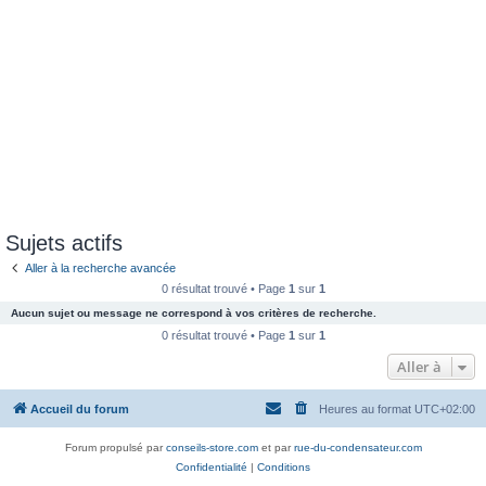
Sujets actifs
Aller à la recherche avancée
0 résultat trouvé • Page
1
sur
1
Aucun sujet ou message ne correspond à vos critères de recherche.
0 résultat trouvé • Page
1
sur
1
Aller à
Accueil du forum
Heures au format
UTC+02:00
Forum propulsé par
conseils-store.com
et par
rue-du-condensateur.com
Confidentialité
|
Conditions