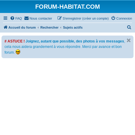
FORUM-HABITAT.COM
FAQ
Nous contacter
S’enregistrer (créer un compte)
Connexion
R
Accueil du forum
Rechercher
Sujets actifs
e
# ASTUCE !
Joignez, autant que possible, des photos à vos messages
,
c
cela nous aidera grandement à vous répondre. Merci par avance et bon
h
forum.
e
r
c
h
e
r