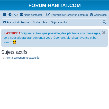
FORUM-HABITAT.COM
FAQ
Nous contacter
S’enregistrer (créer un compte)
Connexion
R
Accueil du forum
Rechercher
Sujets actifs
e
# ASTUCE !
Joignez, autant que possible, des photos à vos messages
,
c
cela nous aidera grandement à vous répondre. Merci par avance et bon
h
forum.
e
Sujets actifs
r
c
Aller à la recherche avancée
h
e
r