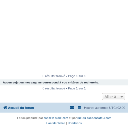
0 résultat trouvé • Page
1
sur
1
Aucun sujet ou message ne correspond à vos critères de recherche.
0 résultat trouvé • Page
1
sur
1
Aller à
Accueil du forum
Heures au format
UTC+02:00
Forum propulsé par
conseils-store.com
et par
rue-du-condensateur.com
Confidentialité
|
Conditions