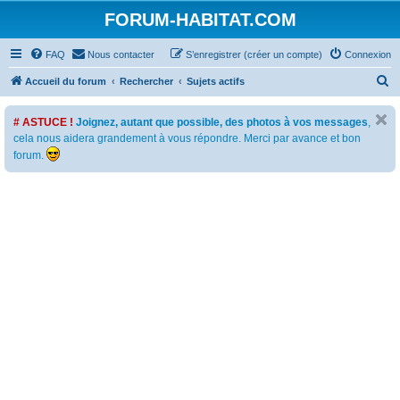
FORUM-HABITAT.COM
FAQ
Nous contacter
S’enregistrer (créer un compte)
Connexion
R
Accueil du forum
Rechercher
Sujets actifs
e
# ASTUCE !
Joignez, autant que possible, des photos à vos messages
,
c
cela nous aidera grandement à vous répondre. Merci par avance et bon
h
forum.
e
r
c
h
e
r