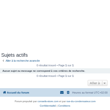
Sujets actifs
Aller à la recherche avancée
0 résultat trouvé • Page
1
sur
1
Aucun sujet ou message ne correspond à vos critères de recherche.
0 résultat trouvé • Page
1
sur
1
Aller à
Accueil du forum
Heures au format
UTC+02:00
Forum propulsé par
conseils-store.com
et par
rue-du-condensateur.com
Confidentialité
|
Conditions