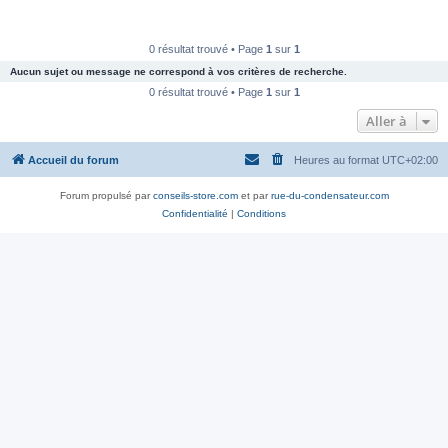
0 résultat trouvé • Page
1
sur
1
Aucun sujet ou message ne correspond à vos critères de recherche.
0 résultat trouvé • Page
1
sur
1
Aller à
Accueil du forum
Heures au format
UTC+02:00
Forum propulsé par
conseils-store.com
et par
rue-du-condensateur.com
Confidentialité
|
Conditions