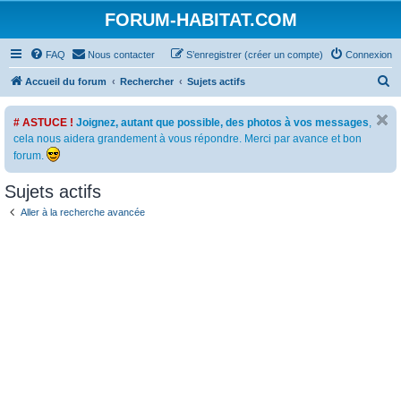
FORUM-HABITAT.COM
FAQ
Nous contacter
S’enregistrer (créer un compte)
Connexion
R
Accueil du forum
Rechercher
Sujets actifs
e
# ASTUCE !
Joignez, autant que possible, des photos à vos messages
,
c
cela nous aidera grandement à vous répondre. Merci par avance et bon
h
forum.
e
Sujets actifs
r
c
Aller à la recherche avancée
h
e
r