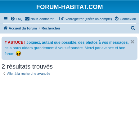
FORUM-HABITAT.COM
FAQ
Nous contacter
S’enregistrer (créer un compte)
Connexion
R
Accueil du forum
Rechercher
e
# ASTUCE !
Joignez, autant que possible, des photos à vos messages
,
c
cela nous aidera grandement à vous répondre. Merci par avance et bon
h
forum.
e
2 résultats trouvés
r
c
Aller à la recherche avancée
h
e
r