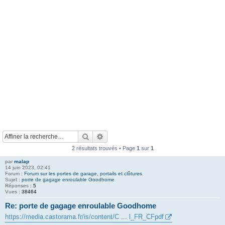
Rechercher
Recherche avancée
2 résultats trouvés • Page
1
sur
1
par
malap
14 juin 2023, 02:41
Forum :
Forum sur les portes de garage, portails et clôtures
Sujet :
porte de gagage enroulable Goodhome
Réponses :
5
Vues :
38464
Re: porte de gagage enroulable Goodhome
https://media.castorama.fr/is/content/C ... l_FR_CFpdf