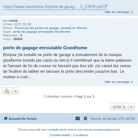
https://www.castorama.fr/porte-de-garag ... 5_CAFR.prd
Aller au message
par
malap
14 juin 2023, 02:38
Forum :
Forum sur les portes de garage, portails et clôtures
Sujet :
porte de gagage enroulable Goodhome
Réponses :
5
Vues :
38464
porte de gagage enroulable Goodhome
Bonjour j'ai installé ne porte de garage a enroulement de la marque
goodhome (vendu par casto ou brico) il semblerait que la barre palpeuse
et l'aimant de fin de course ne fassent pas leur job. j'ai cassé les verrou
de fixation du tablier en laissant la porte descendre jusqu'en bas. Le
moteur a cont...
Aller au message
2 résultats trouvés • Page
1
sur
1
Aller à
Accueil du forum
Heures au format
UTC+02:00
Forum propulsé par
conseils-store.com
et par
rue-du-condensateur.com
Confidentialité
|
Conditions