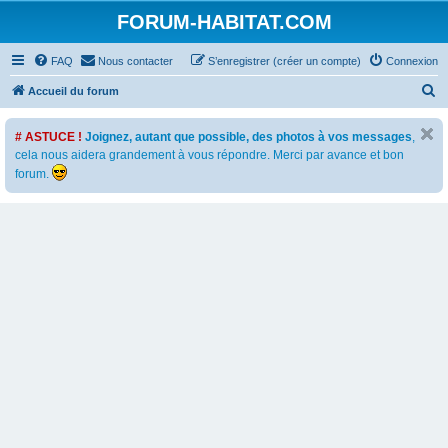
FORUM-HABITAT.COM
FAQ
Nous contacter
S’enregistrer (créer un compte)
Connexion
R
Accueil du forum
e
# ASTUCE !
Joignez, autant que possible, des photos à vos messages
,
c
cela nous aidera grandement à vous répondre. Merci par avance et bon
h
forum.
e
r
c
h
e
r