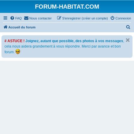
FORUM-HABITAT.COM
FAQ
Nous contacter
S’enregistrer (créer un compte)
Connexion
R
Accueil du forum
e
# ASTUCE !
Joignez, autant que possible, des photos à vos messages
,
c
cela nous aidera grandement à vous répondre. Merci par avance et bon
h
forum.
e
r
c
h
e
r