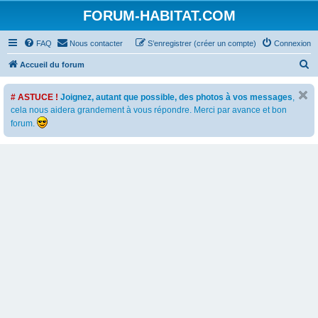
FORUM-HABITAT.COM
FAQ
Nous contacter
S’enregistrer (créer un compte)
Connexion
R
Accueil du forum
e
# ASTUCE !
Joignez, autant que possible, des photos à vos messages
,
c
cela nous aidera grandement à vous répondre. Merci par avance et bon
h
forum.
e
r
c
h
e
r