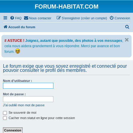
FORUM-HABITAT.COM
FAQ
Nous contacter
S’enregistrer (créer un compte)
Connexion
R
Accueil du forum
e
# ASTUCE !
Joignez, autant que possible, des photos à vos messages
,
c
cela nous aidera grandement à vous répondre. Merci par avance et bon
h
forum.
e
r
Le forum exige que vous soyez enregistré et connecté pour
pouvoir consulter le profil des membres.
c
h
Nom d’utilisateur :
e
r
Mot de passe :
J’ai oublié mon mot de passe
Se souvenir de moi
Cacher mon statut en ligne pour cette session