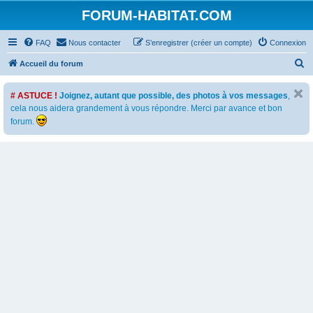
FORUM-HABITAT.COM
FAQ
Nous contacter
S’enregistrer (créer un compte)
Connexion
R
Accueil du forum
e
# ASTUCE !
Joignez, autant que possible, des photos à vos messages
,
c
cela nous aidera grandement à vous répondre. Merci par avance et bon
h
forum.
e
r
c
h
e
r