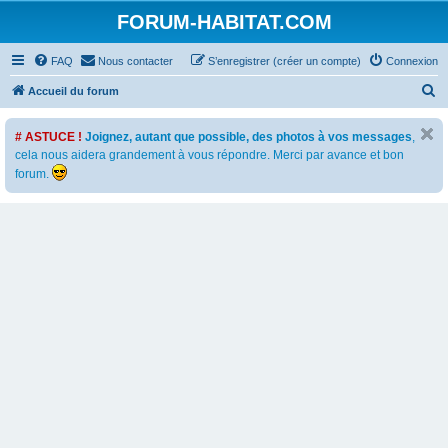
FORUM-HABITAT.COM
FAQ
Nous contacter
S’enregistrer (créer un compte)
Connexion
R
Accueil du forum
e
# ASTUCE !
Joignez, autant que possible, des photos à vos messages
,
c
cela nous aidera grandement à vous répondre. Merci par avance et bon
h
forum.
e
r
c
h
e
r