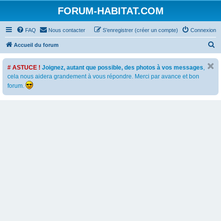
FORUM-HABITAT.COM
FAQ
Nous contacter
S’enregistrer (créer un compte)
Connexion
R
Accueil du forum
e
# ASTUCE !
Joignez, autant que possible, des photos à vos messages
,
c
cela nous aidera grandement à vous répondre. Merci par avance et bon
h
forum.
e
r
c
h
e
r