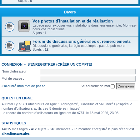
Sujets :
6
Divers
Vos photos d'installation et de réalisation
Espace pour exposer vos installations dans leur ensemble. Montrez-
nous vos réalisations.
Sujets :
1
Forum de discussions générales et remerciements
Discussions générales, la règle est simple : pas de pub merci.
Sujets :
12
CONNEXION
•
S’ENREGISTRER (CRÉER UN COMPTE)
Nom d’utilisateur :
Mot de passe :
J’ai oublié mon mot de passe
Se souvenir de moi
QUI EST EN LIGNE
Au total il y a
561
utilisateurs en ligne : 0 enregistré, 0 invisible et 561 invités (d’après le
nombre d’utilisateurs actifs ces 5 dernières minutes)
Le record du nombre d’utilisateurs en ligne est de
4737
, le 18 mai 2026, 23:08
STATISTIQUES
14815
messages •
412
sujets •
618
membres • Le membre enregistré le plus récent est
alkaslimcapsules
.