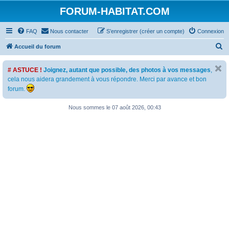
FORUM-HABITAT.COM
FAQ
Nous contacter
S’enregistrer (créer un compte)
Connexion
R
Accueil du forum
e
# ASTUCE !
Joignez, autant que possible, des photos à vos messages
,
c
cela nous aidera grandement à vous répondre. Merci par avance et bon
h
forum.
e
Nous sommes le 07 août 2026, 00:43
r
c
h
e
r