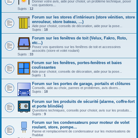
Donner votre avis, aide pour choisir, un problème technique, poser
vos questions...
Sujets :
12
Forum sur les stores d'intérieurs (store vénitien, store
enrouleur, store bateau, ...)
Aide pour choisir, conseils de décoration, aide pour la pose...
Sujets :
18
Forum sur les fenêtres de toit (Velux, Fakro, Roto,
etc...)
Posez vos questions sur les fenêtres de toit et accessoires
associés (store et volet roulant)
Sujets :
33
Forum sur les fenêtres, portes-fenêtres et baies
coulissantes
Aide pour choisir, conseils de décoration, aide pour la pose...
Sujets :
1
Forum sur les portes de garage, portails et clôtures
Conseils, aide au choix, pannes et problèmes, avis divers...
Sujets :
18
Forum sur les produits de sécurité (alarme, coffre-fort
et porte blindée)
Questions techniques, conseils pour choisir, avis sur les produits...
Sujets :
9
Forum sur les condensateurs pour moteur de volet
roulant, store, pompe...
Panne et remplacement de condensateur sur les motorisations de
l'habitat