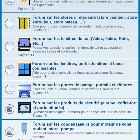
Donner votre avis, aide pour choisir, un problème technique, poser
vos questions...
Sujets :
12
Forum sur les stores d'intérieurs (store vénitien, store
enrouleur, store bateau, ...)
Aide pour choisir, conseils de décoration, aide pour la pose...
Sujets :
18
Forum sur les fenêtres de toit (Velux, Fakro, Roto,
etc...)
Posez vos questions sur les fenêtres de toit et accessoires
associés (store et volet roulant)
Sujets :
33
Forum sur les fenêtres, portes-fenêtres et baies
coulissantes
Aide pour choisir, conseils de décoration, aide pour la pose...
Sujets :
1
Forum sur les portes de garage, portails et clôtures
Conseils, aide au choix, pannes et problèmes, avis divers...
Sujets :
18
Forum sur les produits de sécurité (alarme, coffre-fort
et porte blindée)
Questions techniques, conseils pour choisir, avis sur les produits...
Sujets :
9
Forum sur les condensateurs pour moteur de volet
roulant, store, pompe...
Panne et remplacement de condensateur sur les motorisations de
l'habitat