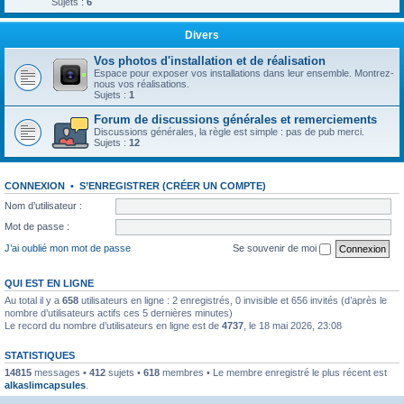
Sujets :
6
Divers
Vos photos d'installation et de réalisation
Espace pour exposer vos installations dans leur ensemble. Montrez-
nous vos réalisations.
Sujets :
1
Forum de discussions générales et remerciements
Discussions générales, la règle est simple : pas de pub merci.
Sujets :
12
CONNEXION
•
S’ENREGISTRER (CRÉER UN COMPTE)
Nom d’utilisateur :
Mot de passe :
J’ai oublié mon mot de passe
Se souvenir de moi
QUI EST EN LIGNE
Au total il y a
658
utilisateurs en ligne : 2 enregistrés, 0 invisible et 656 invités (d’après le
nombre d’utilisateurs actifs ces 5 dernières minutes)
Le record du nombre d’utilisateurs en ligne est de
4737
, le 18 mai 2026, 23:08
STATISTIQUES
14815
messages •
412
sujets •
618
membres • Le membre enregistré le plus récent est
alkaslimcapsules
.