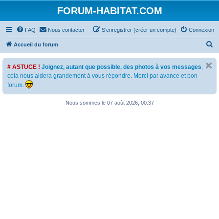
FORUM-HABITAT.COM
FAQ
Nous contacter
S’enregistrer (créer un compte)
Connexion
R
Accueil du forum
e
# ASTUCE !
Joignez, autant que possible, des photos à vos messages
,
c
cela nous aidera grandement à vous répondre. Merci par avance et bon
h
forum.
e
Nous sommes le 07 août 2026, 00:37
r
c
h
e
r