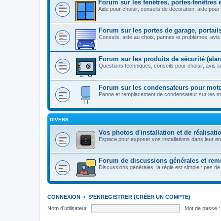
Forum sur les fenêtres, portes-fenêtres 
Aide pour choisir, conseils de décoration, aide pour 
Forum sur les portes de garage, portails
Conseils, aide au choix, pannes et problèmes, avis 
Forum sur les produits de sécurité (alarm
Questions techniques, conseils pour choisir, avis su
Forum sur les condensateurs pour moteu
Panne et remplacement de condensateur sur les mot
DIVERS
Vos photos d'installation et de réalisati
Espace pour exposer vos installations dans leur e
Forum de discussions générales et rem
Discussions générales, la règle est simple : pas de
CONNEXION
•
S’ENREGISTRER (CRÉER UN COMPTE)
Nom d’utilisateur :
Mot de passe :