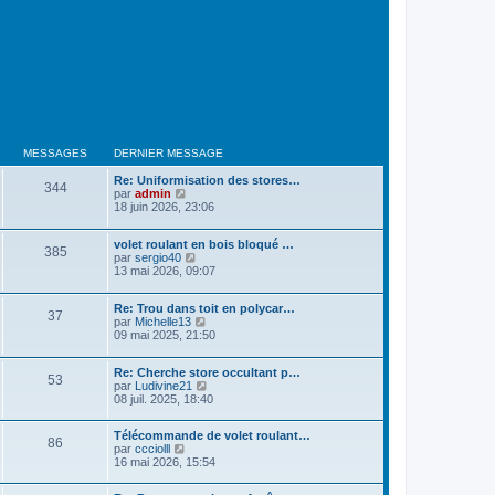
MESSAGES
DERNIER MESSAGE
Re: Uniformisation des stores…
344
V
par
admin
o
18 juin 2026, 23:06
i
r
volet roulant en bois bloqué …
l
385
V
par
sergio40
e
o
13 mai 2026, 09:07
d
i
e
r
r
Re: Trou dans toit en polycar…
l
n
37
V
par
Michelle13
e
i
o
09 mai 2025, 21:50
d
e
i
e
r
r
r
m
Re: Cherche store occultant p…
l
n
e
53
V
par
Ludivine21
e
i
s
o
08 juil. 2025, 18:40
d
e
s
i
e
r
a
r
r
m
g
Télécommande de volet roulant…
l
n
86
e
e
V
par
ccciolll
e
i
s
o
16 mai 2026, 15:54
d
e
s
i
e
r
a
r
r
m