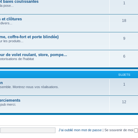
et baies coulissantes
1
la pose...
 et clôtures
18
divers...
e, coffre-fort et porte blindée)
9
r les produits...
r de volet roulant, store, pompe...
6
orisations de l'habitat
SUJETS
on
1
nsemble. Montrez-nous vos réalisations.
erciements
12
 pub merci.
J’ai oublié mon mot de passe
|
Se souvenir de moi