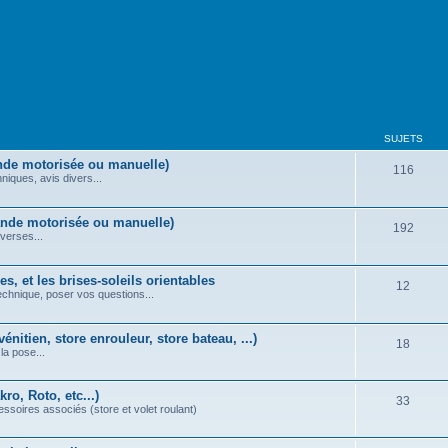
SUJETS
nde motorisée ou manuelle)
116
iques, avis divers...
ande motorisée ou manuelle)
192
verses...
s, et les brises-soleils orientables
12
echnique, poser vos questions...
énitien, store enrouleur, store bateau, ...)
18
la pose...
ro, Roto, etc...)
33
essoires associés (store et volet roulant)