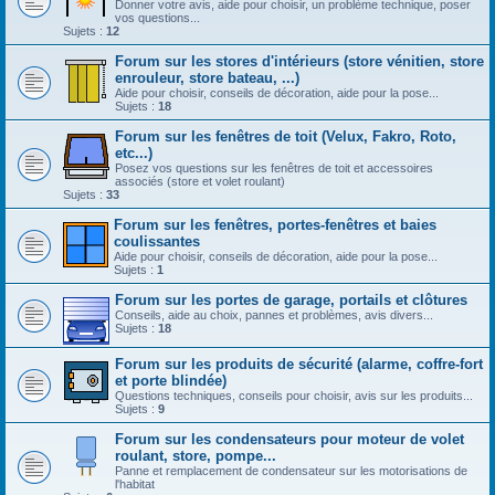
Donner votre avis, aide pour choisir, un problème technique, poser
vos questions...
Sujets :
12
Forum sur les stores d'intérieurs (store vénitien, store
enrouleur, store bateau, ...)
Aide pour choisir, conseils de décoration, aide pour la pose...
Sujets :
18
Forum sur les fenêtres de toit (Velux, Fakro, Roto,
etc...)
Posez vos questions sur les fenêtres de toit et accessoires
associés (store et volet roulant)
Sujets :
33
Forum sur les fenêtres, portes-fenêtres et baies
coulissantes
Aide pour choisir, conseils de décoration, aide pour la pose...
Sujets :
1
Forum sur les portes de garage, portails et clôtures
Conseils, aide au choix, pannes et problèmes, avis divers...
Sujets :
18
Forum sur les produits de sécurité (alarme, coffre-fort
et porte blindée)
Questions techniques, conseils pour choisir, avis sur les produits...
Sujets :
9
Forum sur les condensateurs pour moteur de volet
roulant, store, pompe...
Panne et remplacement de condensateur sur les motorisations de
l'habitat