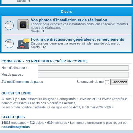
Sujets :
6
Divers
Vos photos d'installation et de réalisation
Espace pour exposer vos installations dans leur ensemble. Montrez-
nous vos réalisations.
Sujets :
1
Forum de discussions générales et remerciements
Discussions générales, la règle est simple : pas de pub merci.
Sujets :
12
CONNEXION
•
S’ENREGISTRER (CRÉER UN COMPTE)
Nom d’utilisateur :
Mot de passe :
J’ai oublié mon mot de passe
Se souvenir de moi
QUI EST EN LIGNE
Au total il y a
185
utilisateurs en ligne : 4 enregistrés, 0 invisible et 181 invités (d’après le
nombre d’utilisateurs actifs ces 5 dernières minutes)
Le record du nombre d’utilisateurs en ligne est de
4737
, le 18 mai 2026, 23:08
STATISTIQUES
14815
messages •
412
sujets •
619
membres • Le membre enregistré le plus récent est
sodaslimcapsules
.