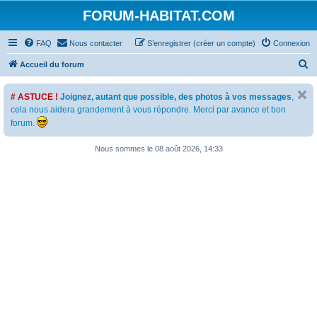
FORUM-HABITAT.COM
FAQ
Nous contacter
S’enregistrer (créer un compte)
Connexion
R
Accueil du forum
e
# ASTUCE !
Joignez, autant que possible, des photos à vos messages
,
c
cela nous aidera grandement à vous répondre. Merci par avance et bon
h
forum.
e
Nous sommes le 08 août 2026, 14:33
r
c
h
e
r