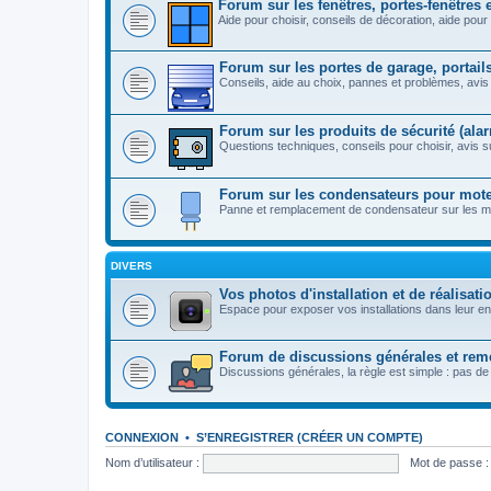
Forum sur les fenêtres, portes-fenêtres 
Aide pour choisir, conseils de décoration, aide pour 
Forum sur les portes de garage, portails
Conseils, aide au choix, pannes et problèmes, avis 
Forum sur les produits de sécurité (alarm
Questions techniques, conseils pour choisir, avis su
Forum sur les condensateurs pour moteu
Panne et remplacement de condensateur sur les mot
DIVERS
Vos photos d'installation et de réalisati
Espace pour exposer vos installations dans leur e
Forum de discussions générales et rem
Discussions générales, la règle est simple : pas de
CONNEXION
•
S’ENREGISTRER (CRÉER UN COMPTE)
Nom d’utilisateur :
Mot de passe :