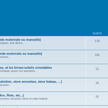
SUJETS
nde motorisée ou manuelle)
116
iques, avis divers...
ande motorisée ou manuelle)
192
verses...
s, et les brises-soleils orientables
12
echnique, poser vos questions...
énitien, store enrouleur, store bateau, ...)
18
la pose...
ro, Roto, etc...)
33
essoires associés (store et volet roulant)