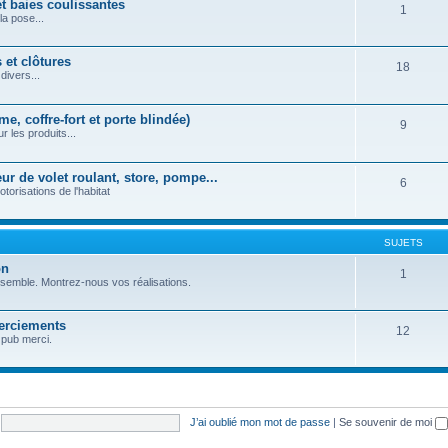
et baies coulissantes
1
la pose...
 et clôtures
18
divers...
e, coffre-fort et porte blindée)
9
r les produits...
r de volet roulant, store, pompe...
6
orisations de l'habitat
SUJETS
on
1
nsemble. Montrez-nous vos réalisations.
erciements
12
 pub merci.
J’ai oublié mon mot de passe
|
Se souvenir de moi