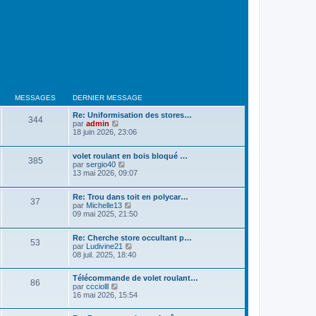
MESSAGES
DERNIER MESSAGE
Re: Uniformisation des stores…
344
V
par
admin
o
18 juin 2026, 23:06
i
r
volet roulant en bois bloqué …
l
385
V
par
sergio40
e
o
13 mai 2026, 09:07
d
i
e
r
r
Re: Trou dans toit en polycar…
l
n
37
V
par
Michelle13
e
i
o
09 mai 2025, 21:50
d
e
i
e
r
r
r
m
Re: Cherche store occultant p…
l
n
e
53
V
par
Ludivine21
e
i
s
o
08 juil. 2025, 18:40
d
e
s
i
e
r
a
r
r
m
g
Télécommande de volet roulant…
l
n
86
e
e
V
par
ccciolll
e
i
s
o
16 mai 2026, 15:54
d
e
s
i
e
r
a
r
r
m