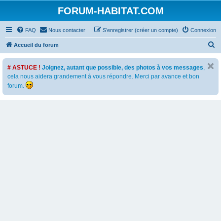
FORUM-HABITAT.COM
FAQ
Nous contacter
S’enregistrer (créer un compte)
Connexion
R
Accueil du forum
e
# ASTUCE !
Joignez, autant que possible, des photos à vos messages
,
c
cela nous aidera grandement à vous répondre. Merci par avance et bon
h
forum.
e
r
c
h
e
r