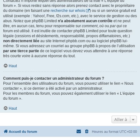
Contactez n’importe lequel des administrateurs de la liste « L’équipe du
forum ». Si vous restez sans réponse alors prenez contact avec le propriétaire
du domaine (en faisant une
recherche sur whois
) ou si un service gratuit est
utilisé (exemple : Yahoo!, Free, f2s.com, etc.), avec le service de gestion ou des
abus. Notez que phpBB Limited
n’a absolument aucun contrôle
et ne peut
être, en aucun cas, tenu pour responsable sur
comment
,
où
ou
par qui
ce
forum est utilisé. Il est inutile de contacter phpBB Limited pour toute question
légale (cessions et désistements, responsabilité, propos diffamatoires, etc.)
non directement liée
au site Internet phpbb.com ou au logiciel phpBB lui-
même. Si vous adressez un courriel au groupe phpBB à propos de l’utilisation
par une tierce partie
de ce logiciel vous devez vous attendre à une réponse
très courte voire à aucune réponse du tout.
Haut
Comment puis-je contacter un administrateur du forum ?
Pour l’ensemble des utilisateurs du forum, vous pouvez utiliser le lien « Nous
contacter », si ce dernier a été activé par un administrateur.
Pour les membres du forum, vous pouvez également utiliser le lien « L’équipe
du forum ».
Haut
Aller à
Accueil du forum
Heures au format
UTC+02:00