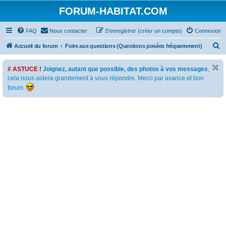
FORUM-HABITAT.COM
FAQ
Nous contacter
S’enregistrer (créer un compte)
Connexion
R
Accueil du forum
Foire aux questions (Questions posées fréquemment)
e
# ASTUCE !
Joignez, autant que possible, des photos à vos messages
,
c
cela nous aidera grandement à vous répondre. Merci par avance et bon
h
forum.
e
r
c
h
e
r