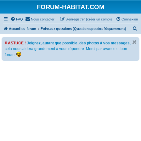
FORUM-HABITAT.COM
FAQ
Nous contacter
S’enregistrer (créer un compte)
Connexion
R
Accueil du forum
Foire aux questions (Questions posées fréquemment)
e
# ASTUCE !
Joignez, autant que possible, des photos à vos messages
,
c
cela nous aidera grandement à vous répondre. Merci par avance et bon
h
forum.
e
r
c
h
e
r