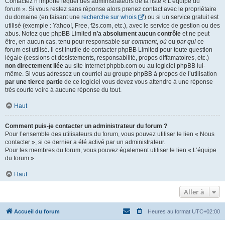
Contactez n’importe lequel des administrateurs de la liste « L’équipe du
forum ». Si vous restez sans réponse alors prenez contact avec le propriétaire
du domaine (en faisant une
recherche sur whois
) ou si un service gratuit est
utilisé (exemple : Yahoo!, Free, f2s.com, etc.), avec le service de gestion ou des
abus. Notez que phpBB Limited
n’a absolument aucun contrôle
et ne peut
être, en aucun cas, tenu pour responsable sur
comment
,
où
ou
par qui
ce
forum est utilisé. Il est inutile de contacter phpBB Limited pour toute question
légale (cessions et désistements, responsabilité, propos diffamatoires, etc.)
non directement liée
au site Internet phpbb.com ou au logiciel phpBB lui-
même. Si vous adressez un courriel au groupe phpBB à propos de l’utilisation
par une tierce partie
de ce logiciel vous devez vous attendre à une réponse
très courte voire à aucune réponse du tout.
Haut
Comment puis-je contacter un administrateur du forum ?
Pour l’ensemble des utilisateurs du forum, vous pouvez utiliser le lien « Nous
contacter », si ce dernier a été activé par un administrateur.
Pour les membres du forum, vous pouvez également utiliser le lien « L’équipe
du forum ».
Haut
Aller à
Accueil du forum
Heures au format
UTC+02:00