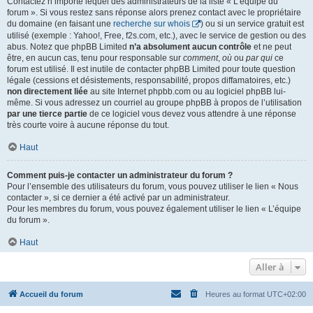
Contactez n’importe lequel des administrateurs de la liste « L’équipe du
forum ». Si vous restez sans réponse alors prenez contact avec le propriétaire
du domaine (en faisant une
recherche sur whois
) ou si un service gratuit est
utilisé (exemple : Yahoo!, Free, f2s.com, etc.), avec le service de gestion ou des
abus. Notez que phpBB Limited
n’a absolument aucun contrôle
et ne peut
être, en aucun cas, tenu pour responsable sur
comment
,
où
ou
par qui
ce
forum est utilisé. Il est inutile de contacter phpBB Limited pour toute question
légale (cessions et désistements, responsabilité, propos diffamatoires, etc.)
non directement liée
au site Internet phpbb.com ou au logiciel phpBB lui-
même. Si vous adressez un courriel au groupe phpBB à propos de l’utilisation
par une tierce partie
de ce logiciel vous devez vous attendre à une réponse
très courte voire à aucune réponse du tout.
Haut
Comment puis-je contacter un administrateur du forum ?
Pour l’ensemble des utilisateurs du forum, vous pouvez utiliser le lien « Nous
contacter », si ce dernier a été activé par un administrateur.
Pour les membres du forum, vous pouvez également utiliser le lien « L’équipe
du forum ».
Haut
Aller à
Accueil du forum
Heures au format
UTC+02:00