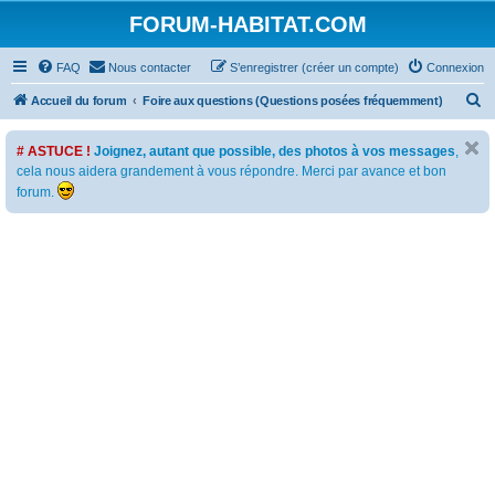
FORUM-HABITAT.COM
FAQ
Nous contacter
S’enregistrer (créer un compte)
Connexion
R
Accueil du forum
Foire aux questions (Questions posées fréquemment)
e
# ASTUCE !
Joignez, autant que possible, des photos à vos messages
,
c
cela nous aidera grandement à vous répondre. Merci par avance et bon
h
forum.
e
r
c
h
e
r