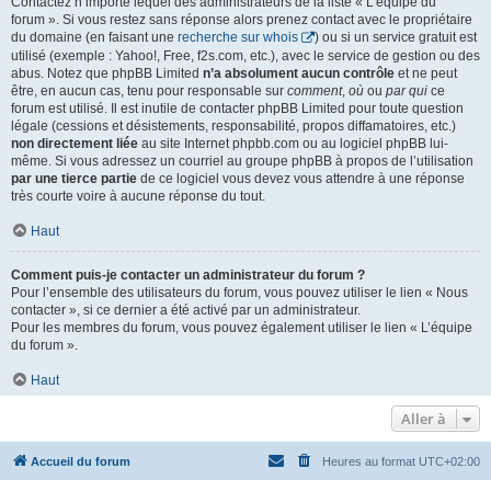
Contactez n’importe lequel des administrateurs de la liste « L’équipe du
forum ». Si vous restez sans réponse alors prenez contact avec le propriétaire
du domaine (en faisant une
recherche sur whois
) ou si un service gratuit est
utilisé (exemple : Yahoo!, Free, f2s.com, etc.), avec le service de gestion ou des
abus. Notez que phpBB Limited
n’a absolument aucun contrôle
et ne peut
être, en aucun cas, tenu pour responsable sur
comment
,
où
ou
par qui
ce
forum est utilisé. Il est inutile de contacter phpBB Limited pour toute question
légale (cessions et désistements, responsabilité, propos diffamatoires, etc.)
non directement liée
au site Internet phpbb.com ou au logiciel phpBB lui-
même. Si vous adressez un courriel au groupe phpBB à propos de l’utilisation
par une tierce partie
de ce logiciel vous devez vous attendre à une réponse
très courte voire à aucune réponse du tout.
Haut
Comment puis-je contacter un administrateur du forum ?
Pour l’ensemble des utilisateurs du forum, vous pouvez utiliser le lien « Nous
contacter », si ce dernier a été activé par un administrateur.
Pour les membres du forum, vous pouvez également utiliser le lien « L’équipe
du forum ».
Haut
Aller à
Accueil du forum
Heures au format
UTC+02:00