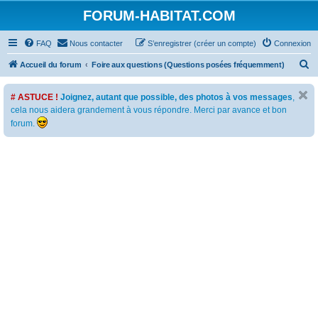
FORUM-HABITAT.COM
FAQ
Nous contacter
S’enregistrer (créer un compte)
Connexion
R
Accueil du forum
Foire aux questions (Questions posées fréquemment)
e
# ASTUCE !
Joignez, autant que possible, des photos à vos messages
,
c
cela nous aidera grandement à vous répondre. Merci par avance et bon
h
forum.
e
r
c
h
e
r