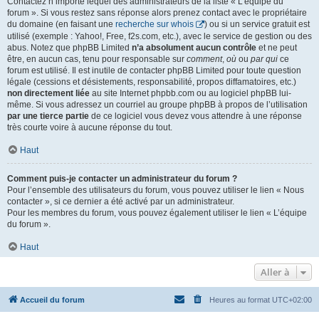
Contactez n’importe lequel des administrateurs de la liste « L’équipe du
forum ». Si vous restez sans réponse alors prenez contact avec le propriétaire
du domaine (en faisant une
recherche sur whois
) ou si un service gratuit est
utilisé (exemple : Yahoo!, Free, f2s.com, etc.), avec le service de gestion ou des
abus. Notez que phpBB Limited
n’a absolument aucun contrôle
et ne peut
être, en aucun cas, tenu pour responsable sur
comment
,
où
ou
par qui
ce
forum est utilisé. Il est inutile de contacter phpBB Limited pour toute question
légale (cessions et désistements, responsabilité, propos diffamatoires, etc.)
non directement liée
au site Internet phpbb.com ou au logiciel phpBB lui-
même. Si vous adressez un courriel au groupe phpBB à propos de l’utilisation
par une tierce partie
de ce logiciel vous devez vous attendre à une réponse
très courte voire à aucune réponse du tout.
Haut
Comment puis-je contacter un administrateur du forum ?
Pour l’ensemble des utilisateurs du forum, vous pouvez utiliser le lien « Nous
contacter », si ce dernier a été activé par un administrateur.
Pour les membres du forum, vous pouvez également utiliser le lien « L’équipe
du forum ».
Haut
Aller à
Accueil du forum
Heures au format
UTC+02:00