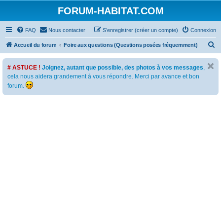
FORUM-HABITAT.COM
FAQ
Nous contacter
S’enregistrer (créer un compte)
Connexion
R
Accueil du forum
Foire aux questions (Questions posées fréquemment)
e
# ASTUCE !
Joignez, autant que possible, des photos à vos messages
,
c
cela nous aidera grandement à vous répondre. Merci par avance et bon
h
forum.
e
r
c
h
e
r