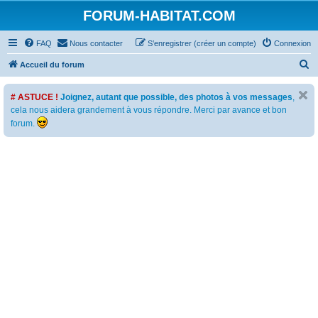
FORUM-HABITAT.COM
FAQ
Nous contacter
S’enregistrer (créer un compte)
Connexion
R
Accueil du forum
e
# ASTUCE !
Joignez, autant que possible, des photos à vos messages
,
c
cela nous aidera grandement à vous répondre. Merci par avance et bon
h
forum.
e
r
c
h
e
r