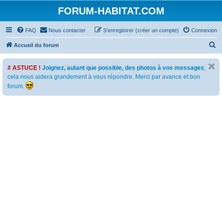
FORUM-HABITAT.COM
FAQ
Nous contacter
S’enregistrer (créer un compte)
Connexion
R
Accueil du forum
e
# ASTUCE !
Joignez, autant que possible, des photos à vos messages
,
c
cela nous aidera grandement à vous répondre. Merci par avance et bon
h
forum.
e
r
c
h
e
r