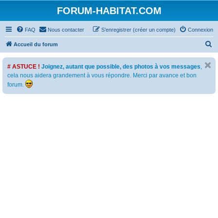
FORUM-HABITAT.COM
FAQ
Nous contacter
S’enregistrer (créer un compte)
Connexion
R
Accueil du forum
e
# ASTUCE !
Joignez, autant que possible, des photos à vos messages
,
c
cela nous aidera grandement à vous répondre. Merci par avance et bon
h
forum.
e
r
c
h
e
r