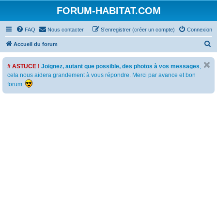
FORUM-HABITAT.COM
FAQ
Nous contacter
S’enregistrer (créer un compte)
Connexion
R
Accueil du forum
e
# ASTUCE !
Joignez, autant que possible, des photos à vos messages
,
c
cela nous aidera grandement à vous répondre. Merci par avance et bon
h
forum.
e
r
c
h
e
r