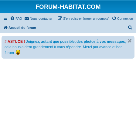
FORUM-HABITAT.COM
FAQ
Nous contacter
S’enregistrer (créer un compte)
Connexion
R
Accueil du forum
e
# ASTUCE !
Joignez, autant que possible, des photos à vos messages
,
c
cela nous aidera grandement à vous répondre. Merci par avance et bon
h
forum.
e
r
c
h
e
r